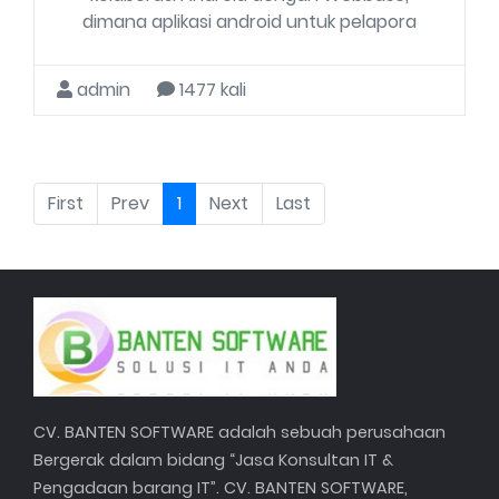
dimana aplikasi android untuk pelapora
admin
1477 kali
(current)
First
Prev
1
Next
Last
CV. BANTEN SOFTWARE adalah sebuah perusahaan
Bergerak dalam bidang “Jasa Konsultan IT &
Pengadaan barang IT”. CV. BANTEN SOFTWARE,