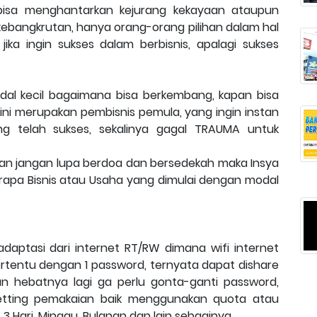
bisa menghantarkan kejurang kekayaan ataupun
kebangkrutan, hanya orang-orang pilihan dalam hal
ika ingin sukses dalam berbisnis, apalagi sukses
al kecil bagaimana bisa berkembang, kapan bisa
 ini merupakan pembisnis pemula, yang ingin instan
g telah sukses, sekalinya gagal TRAUMA untuk
 dan jangan lupa berdoa dan bersedekah maka Insya
rapa Bisnis atau Usaha yang dimulai dengan modal
aptasi dari internet RT/RW dimana wifi internet
rtentu dengan 1 password, ternyata dapat dishare
 hebatnya lagi ga perlu gonta-ganti password,
etting pemakaian baik menggunakan quota atau
 3 Hari, Minggu, Bulanan dan lain sebaginya.