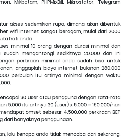
n, Mikbotam, PHPMixBill, Mikrostator, Telegram
atur akses sedemikian rupa, dimana akan dibentuk
r wifi internet sangat beragam, mulai dari 2000
uka hati anda.
ses minimal 10 orang dengan durasi minimal dan
a sudah mengantongi sedikitnya 20.000 dan ini
dengan perkiraan minimal anda sudah bisa untuk
ulanan, anggaplah biaya internet bulanan 280.000
0.000 perbulan itu artinya minimal dengan waktu
.000.
 mencapai 30 user atau pengguna dengan rata-rata
5.000 itu artinya 30 (user) x 5.000 = 150.000/hari
 mendapat omset sebesar 4.500.000 perkiraan BEP
ng dari banyaknya penggunaan.
n, lalu kenapa anda tidak mencoba dari sekarang.